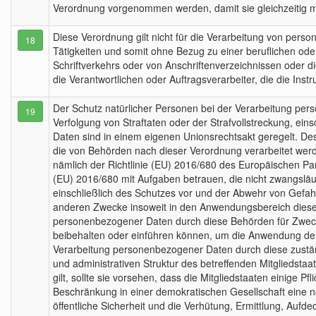
Verordnung vorgenommen werden, damit sie gleichzeitig 
Diese Verordnung gilt nicht für die Verarbeitung von pers
18
Tätigkeiten und somit ohne Bezug zu einer beruflichen ode
Schriftverkehrs oder von Anschriftenverzeichnissen oder di
die Verantwortlichen oder Auftragsverarbeiter, die die Ins
Der Schutz natürlicher Personen bei der Verarbeitung pe
19
Verfolgung von Straftaten oder der Strafvollstreckung, eins
Daten sind in einem eigenen Unionsrechtsakt geregelt. De
die von Behörden nach dieser Verordnung verarbeitet wer
nämlich der Richtlinie (EU) 2016/680 des Europäischen Par
(EU) 2016/680 mit Aufgaben betrauen, die nicht zwangsläuf
einschließlich des Schutzes vor und der Abwehr von Gefahr
anderen Zwecke insoweit in den Anwendungsbereich dieser V
personenbezogener Daten durch diese Behörden für Zwecke
beibehalten oder einführen können, um die Anwendung der
Verarbeitung personenbezogener Daten durch diese zustän
und administrativen Struktur des betreffenden Mitgliedsta
gilt, sollte sie vorsehen, dass die Mitgliedstaaten einig
Beschränkung in einer demokratischen Gesellschaft eine 
öffentliche Sicherheit und die Verhütung, Ermittlung, Aufd