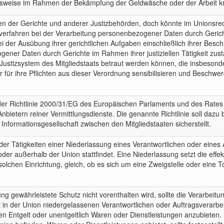
spielsweise im Rahmen der Bekämpfung der Geldwäsche oder der Arbeit 
ten der Gerichte und anderer Justizbehörden, doch könnte im Unionsrec
verfahren bei der Verarbeitung personenbezogener Daten durch Geric
der Ausübung ihrer gerichtlichen Aufgaben einschließlich ihrer Beschl
ener Daten durch Gerichte im Rahmen ihrer justiziellen Tätigkeit zustä
ustizsystem des Mitgliedstaats betraut werden können, die insbesonder
 für ihre Pflichten aus dieser Verordnung sensibilisieren und Beschwe
er Richtlinie 2000/31/EG des Europäischen Parlaments und des Rates (
n Anbietern reiner Vermittlungsdienste. Die genannte Richtlinie soll daz
 Informationsgesellschaft zwischen den Mitgliedstaaten sicherstellt.
Tätigkeiten einer Niederlassung eines Verantwortlichen oder eines A
oder außerhalb der Union stattfindet. Eine Niederlassung setzt die effe
solchen Einrichtung, gleich, ob es sich um eine Zweigstelle oder eine T
ng gewährleistete Schutz nicht vorenthalten wird, sollte die Verarbei
ht in der Union niedergelassenen Verantwortlichen oder Auftragsverarbe
n Entgelt oder unentgeltlich Waren oder Dienstleistungen anzubieten. 