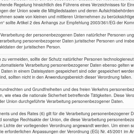
ende Regelung hinsichtlich des Führens eines Verzeichnisses für Einri
gen der Union sowie die Mitgliedstaaten und deren Aufsichtsbehörde
hmen sowie von kleinen und mittleren Unternehmen zu berücksichtigen. 
en“ sollte Artikel 2 des Anhangs zur Empfehlung 2003/361/EG der Kom
e Verarbeitung der personenbezogenen Daten natürlicher Personen unge
ie Verarbeitung personenbezogener Daten juristischer Personen und insb
tdaten der juristischen Person.
 zu vermeiden, sollte der Schutz natürlicher Personen technologieneu
 automatisierte Verarbeitung personenbezogener Daten ebenso gelten wi
ten in einem Dateisystem gespeichert sind oder gespeichert werden
sind, sollten nicht in den Anwendungsbereich dieser Verordnung fallen.
 Grundrechten und Grundfreiheiten und des freien Verkehrs personenb
 wie etwa die nationale Sicherheit betreffende Tätigkeiten. Diese Veror
er Union durchgeführte Verarbeitung personenbezogener Daten.
nts und des Rates (6) gilt für die Verarbeitung personenbezogener D
 sonstige Rechtsakte der Union, die diese Verarbeitung personenbezo
 im Lichte der vorliegenden Verordnung angewandt werden. Um einen 
 die erforderlichen Anpassungen der Verordnung (EG) Nr. 45/2001 im A