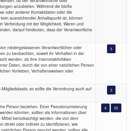
t werden, ob der Verantwortliche oder
eistungen anzubieten. Während die bloße
esse oder anderer Kontaktdaten oder die
r kein ausreichender Anhaltspunkt ist, können
in Verbindung mit der Möglichkeit, Waren und
inden, darauf hindeuten, dass der Verantwortliche
nion niedergelassenen Verantwortlichen oder
3
en zu beobachten, soweit ihr Verhalten in der
cht werden, ob ihre Internetaktivitäten
er Daten, durch die von einer natürlichen Person
nlichen Vorlieben, Verhaltensweisen oder
 Mitgliedstaats, so sollte die Verordnung auch auf
3
ürliche Person beziehen. Einer Pseudonymisierung
4
35
erden könnten, sollten als Informationen über
le Mittel berücksichtigt werden, die von dem
irekt oder indirekt zu identifizieren, wie
natürlichen Person genutzt werden, sollten alle