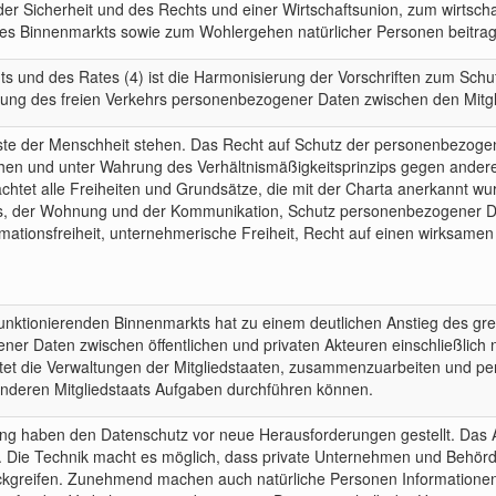
er Sicherheit und des Rechts und einer Wirtschaftsunion, zum wirtschaf
s Binnenmarkts sowie zum Wohlergehen natürlicher Personen beitra
s und des Rates (4) ist die Harmonisierung der Vorschriften zum Schut
tung des freien Verkehrs personenbezogener Daten zwischen den Mitgl
ste der Menschheit stehen. Das Recht auf Schutz der personenbezogen
esehen und unter Wahrung des Verhältnismäßigkeitsprinzips gegen and
achtet alle Freiheiten und Grundsätze, die mit der Charta anerkannt w
ens, der Wohnung und der Kommunikation, Schutz personenbezogener 
mationsfreiheit, unternehmerische Freiheit, Recht auf einen wirksamen 
nes funktionierenden Binnenmarkts hat zu einem deutlichen Anstieg des
er Daten zwischen öffentlichen und privaten Akteuren einschließlich 
et die Verwaltungen der Mitgliedstaaten, zusammenzuarbeiten und p
anderen Mitgliedstaats Aufgaben durchführen können.
rung haben den Datenschutz vor neue Herausforderungen gestellt. Da
Die Technik macht es möglich, dass private Unternehmen und Behörde
eifen. Zunehmend machen auch natürliche Personen Informationen öff