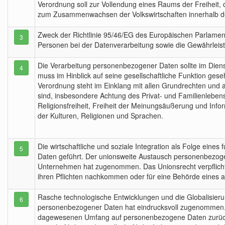
Verordnung soll zur Vollendung eines Raums der Freiheit, d
zum Zusammenwachsen der Volkswirtschaften innerhalb de
Zweck der Richtlinie 95/46/EG des Europäischen Parlament
3
Personen bei der Datenverarbeitung sowie die Gewährleis
Die Verarbeitung personenbezogener Daten sollte im Dien
4
muss im Hinblick auf seine gesellschaftliche Funktion g
Verordnung steht im Einklang mit allen Grundrechten und 
sind, insbesondere Achtung des Privat- und Familienleb
Religionsfreiheit, Freiheit der Meinungsäußerung und Infor
der Kulturen, Religionen und Sprachen.
Die wirtschaftliche und soziale Integration als Folge ei
5
Daten geführt. Der unionsweite Austausch personenbezogen
Unternehmen hat zugenommen. Das Unionsrecht verpflicht
ihren Pflichten nachkommen oder für eine Behörde eines 
Rasche technologische Entwicklungen und die Globalisie
6
personenbezogener Daten hat eindrucksvoll zugenommen. 
dagewesenen Umfang auf personenbezogene Daten zurückgr