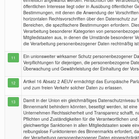
einheitlich angewandt werden. Hinsichtlich der Verarbeitu
öffentlichen Interesse liegt oder in Ausübung öffentlicher 
Bestimmungen, mit denen die Anwendung der Vorschriften d
horizontalen Rechtsvorschriften über den Datenschutz zur 
Bereichen, die spezifischere Bestimmungen erfordern. Diese
Verarbeitung besonderer Kategorien von personenbezogenen
Mitgliedstaaten aus, in denen die Umstände besonderer Ve
die Verarbeitung personenbezogener Daten rechtmäßig ist
Ein unionsweiter wirksamer Schutz personenbezogener Dat
11
Verpflichtungen für diejenigen, die personenbezogene Dat
Überwachung und Gewährleistung der Einhaltung der Vorsc
Artikel 16 Absatz 2 AEUV ermächtigt das Europäische Parl
12
und zum freien Verkehr solcher Daten zu erlassen.
Damit in der Union ein gleichmäßiges Datenschutzniveau f
13
Binnenmarkt behindern könnten, beseitigt werden, ist eine V
Unternehmen Rechtssicherheit und Transparenz schafft, na
Pflichten und Zuständigkeiten für die Verantwortlichen un
gleichwertige Sanktionen in allen Mitgliedstaaten sowie 
reibungslose Funktionieren des Binnenmarkts erfordert, d
der Verarbeitung personenbezogener Daten eingeschränkt 