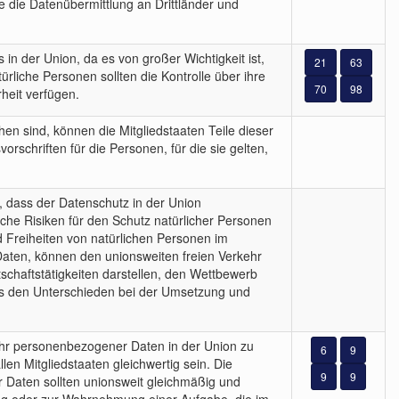
e die Datenübermittlung an Drittländer und
n der Union, da es von großer Wichtigkeit ist,
21
63
rliche Personen sollten die Kontrolle über ihre
70
98
rheit verfügen.
en sind, können die Mitgliedstaaten Teile dieser
rschriften für die Personen, für die sie gelten,
n, dass der Datenschutz in der Union
liche Risiken für den Schutz natürlicher Personen
 Freiheiten von natürlichen Personen im
aten, können den unionsweiten freien Verkehr
chaftstätigkeiten darstellen, den Wettbewerb
aus den Unterschieden bei der Umsetzung und
ehr personenbezogener Daten in der Union zu
6
9
len Mitgliedstaaten gleichwertig sein. Die
9
9
 Daten sollten unionsweit gleichmäßig und