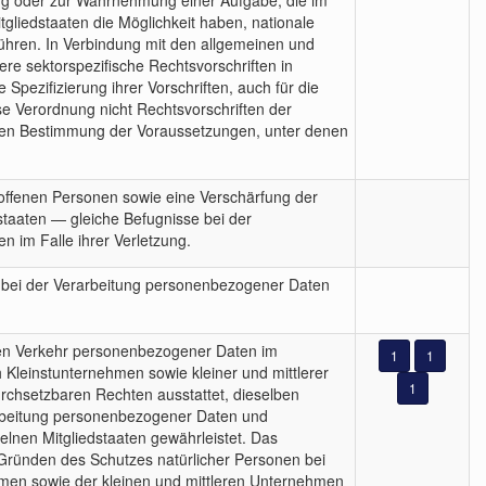
tung oder zur Wahrnehmung einer Aufgabe, die im
itgliedstaaten die Möglichkeit haben, nationale
ühren. In Verbindung mit den allgemeinen und
re sektorspezifische Rechtsvorschriften in
pezifizierung ihrer Vorschriften, auch für die
e Verordnung nicht Rechtsvorschriften der
ueren Bestimmung der Voraussetzungen, unter denen
offenen Personen sowie eine Verschärfung der
staaten — gleiche Befugnisse bei der
 im Falle ihrer Verletzung.
n bei der Verarbeitung personenbezogener Daten
eien Verkehr personenbezogener Daten im
1
1
h Kleinstunternehmen sowie kleiner und mittlerer
1
urchsetzbaren Rechten ausstattet, dieselben
rarbeitung personenbezogener Daten und
lnen Mitgliedstaaten gewährleistet. Das
 Gründen des Schutzes natürlicher Personen bei
hmen sowie der kleinen und mittleren Unternehmen