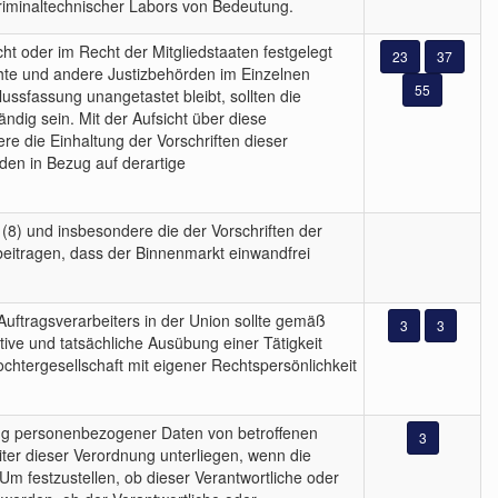
kriminaltechnischer Labors von Bedeutung.
ht oder im Recht der Mitgliedstaaten festgelegt
23
37
hte und andere Justizbehörden im Einzelnen
55
ussfassung unangetastet bleibt, sollten die
ndig sein. Mit der Aufsicht über diese
e die Einhaltung der Vorschriften dieser
rden in Bezug auf derartige
8) und insbesondere die der Vorschriften der
u beitragen, dass der Binnenmarkt einwandfrei
uftragsverarbeiters in der Union sollte gemäß
3
3
ktive und tatsächliche Ausübung einer Tätigkeit
ochtergesellschaft mit eigener Rechtspersönlichkeit
tung personenbezogener Daten von betroffenen
3
iter dieser Verordnung unterliegen, wenn die
Um festzustellen, ob dieser Verantwortliche oder