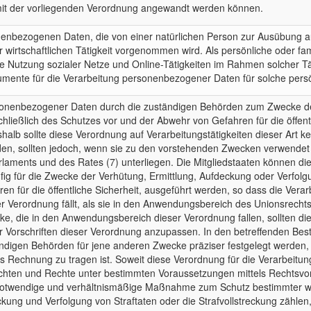
mit der vorliegenden Verordnung angewandt werden können.
onenbezogenen Daten, die von einer natürlichen Person zur Ausübung aus
r wirtschaftlichen Tätigkeit vorgenommen wird. Als persönliche oder fa
e Nutzung sozialer Netze und Online-Tätigkeiten im Rahmen solcher Tät
trumente für die Verarbeitung personenbezogener Daten für solche persön
rsonenbezogener Daten durch die zuständigen Behörden zum Zwecke de
chließlich des Schutzes vor und der Abwehr von Gefahren für die öffentl
shalb sollte diese Verordnung auf Verarbeitungstätigkeiten dieser Ar
den, sollten jedoch, wenn sie zu den vorstehenden Zwecken verwendet
laments und des Rates (7) unterliegen. Die Mitgliedstaaten können die
ig für die Zwecke der Verhütung, Ermittlung, Aufdeckung oder Verfolgu
en für die öffentliche Sicherheit, ausgeführt werden, so dass die Ve
erordnung fällt, als sie in den Anwendungsbereich des Unionsrechts f
, die in den Anwendungsbereich dieser Verordnung fallen, sollten die
 Vorschriften dieser Verordnung anzupassen. In den betreffenden Bes
digen Behörden für jene anderen Zwecke präziser festgelegt werden,
ats Rechnung zu tragen ist. Soweit diese Verordnung für die Verarbeit
e Pflichten und Rechte unter bestimmten Voraussetzungen mittels Rechts
notwendige und verhältnismäßige Maßnahme zum Schutz bestimmter wich
eckung und Verfolgung von Straftaten oder die Strafvollstreckung zähle