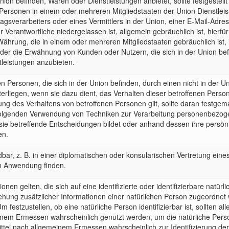
nion befinden, Waren oder Dienstleistungen anbietet, sollte festgestell
nen Personen in einem oder mehreren Mitgliedstaaten der Union Dienstl
agsverarbeiters oder eines Vermittlers in der Union, einer E-Mail-Adr
 Verantwortliche niedergelassen ist, allgemein gebräuchlich ist, hierfü
hrung, die in einem oder mehreren Mitgliedstaaten gebräuchlich ist, 
oder die Erwähnung von Kunden oder Nutzern, die sich in der Union bef
tleistungen anzubieten.
 Personen, die sich in der Union befinden, durch einen nicht in der U
erliegen, wenn sie dazu dient, das Verhalten dieser betroffenen Person
ung des Verhaltens von betroffenen Personen gilt, sollte daran festgema
folgenden Verwendung von Techniken zur Verarbeitung personenbezogen
ür sie betreffende Entscheidungen bildet oder anhand dessen ihre persö
en.
bar, z. B. in einer diplomatischen oder konsularischen Vertretung eines
en Anwendung finden.
onen gelten, die sich auf eine identifizierte oder identifizierbare nat
ng zusätzlicher Informationen einer natürlichen Person zugeordnet w
m festzustellen, ob eine natürliche Person identifizierbar ist, sollten al
em Ermessen wahrscheinlich genutzt werden, um die natürliche Person d
ttel nach allgemeinem Ermessen wahrscheinlich zur Identifizierung der 