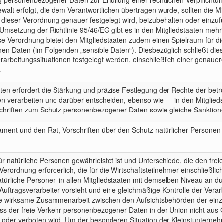
ng personenbezogener Daten zur Erfüllung einer rechtlichen Verpflich
Gewalt erfolgt, die dem Verantwortlichen übertragen wurde, sollten die M
ieser Verordnung genauer festgelegt wird, beizubehalten oder einzuf
Umsetzung der Richtlinie 95/46/EG gibt es in den Mitgliedstaaten mehre
 Verordnung bietet den Mitgliedstaaten zudem einen Spielraum für die S
 Daten (im Folgenden „sensible Daten“). Diesbezüglich schließt dies
rarbeitungssituationen festgelegt werden, einschließlich einer gena
.
en erfordert die Stärkung und präzise Festlegung der Rechte der betr
en verarbeiten und darüber entscheiden, ebenso wie — in den Mitglied
hriften zum Schutz personenbezogener Daten sowie gleiche Sanktionen
ament und den Rat, Vorschriften über den Schutz natürlicher Persone
ür natürliche Personen gewährleistet ist und Unterschiede, die den fr
erordnung erforderlich, die für die Wirtschaftsteilnehmer einschließlic
türliche Personen in allen Mitgliedstaaten mit demselben Niveau an d
d Auftragsverarbeiter vorsieht und eine gleichmäßige Kontrolle der Ve
eine wirksame Zusammenarbeit zwischen den Aufsichtsbehörden der einze
ass der freie Verkehr personenbezogener Daten in der Union nicht aus
oder verboten wird. Um der besonderen Situation der Kleinstunterne