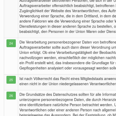
Auftragsverarbeiter betroffenen Personen, die sich in der U
Auftragsverarbeiter offensichtlich beabsichtigt, betroffe
Zugänglichkeit der Website des Verantwortlichen, des Auftr
Verwendung einer Sprache, die in dem Drittland, in dem der
andere Faktoren wie die Verwendung einer Sprache oder Wä
Dienstleistungen in dieser anderen Sprache zu bestellen, 
beabsichtigt, den Personen in der Union Waren oder Diens
Die Verarbeitung personenbezogener Daten von betroffenen
24
Auftragsverarbeiter sollte auch dann dieser Verordnung unt
Union erfolgt. Ob eine Verarbeitungstätigkeit der Beobacht
nachvollzogen werden, einschließlich der möglichen nach
ein Profil erstellt wird, das insbesondere die Grundlage f
Gepflogenheiten analysiert oder vorausgesagt werden soll
Ist nach Völkerrecht das Recht eines Mitgliedstaats anwend
25
einen nicht in der Union niedergelassenen Verantwortlich
Die Grundsätze des Datenschutzes sollten für alle Informati
26
unterzogene personenbezogene Daten, die durch Heranziehu
eine identifizierbare natürliche Person betrachtet werden. U
Verantwortlichen oder einer anderen Person nach allgemein
beispielsweise das Aussondern. Bei der Feststellung, ob Mi