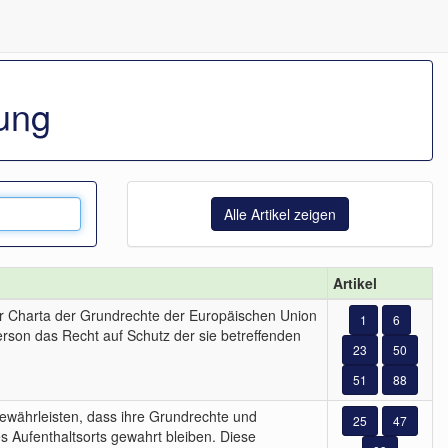
ung
Alle Artikel zeigen
Artikel
er Charta der Grundrechte der Europäischen Union
1
6
erson das Recht auf Schutz der sie betreffenden
23
50
51
88
ewährleisten, dass ihre Grundrechte und
25
47
 Aufenthaltsorts gewahrt bleiben. Diese