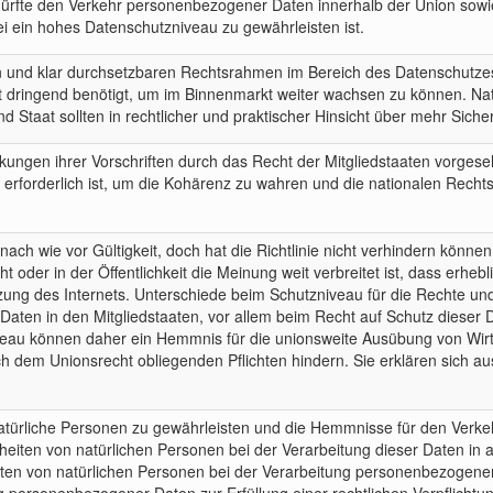
 dürfte den Verkehr personenbezogener Daten innerhalb der Union sowi
ei ein hohes Datenschutzniveau zu gewährleisten ist.
 und klar durchsetzbaren Rechtsrahmen im Bereich des Datenschutzes i
aft dringend benötigt, um im Binnenmarkt weiter wachsen zu können. Natü
 Staat sollten in rechtlicher und praktischer Hinsicht über mehr Siche
ngen ihrer Vorschriften durch das Recht der Mitgliedstaaten vorgeseh
erforderlich ist, um die Kohärenz zu wahren und die nationalen Rechtsvo
nach wie vor Gültigkeit, doch hat die Richtlinie nicht verhindern könne
 oder in der Öffentlichkeit die Meinung weit verbreitet ist, dass erheb
g des Internets. Unterschiede beim Schutzniveau für die Rechte und
en in den Mitgliedstaaten, vor allem beim Recht auf Schutz dieser D
eau können daher ein Hemmnis für die unionsweite Ausübung von Wirts
ch dem Unionsrecht obliegenden Pflichten hindern. Sie erklären sich 
atürliche Personen zu gewährleisten und die Hemmnisse für den Verk
heiten von natürlichen Personen bei der Verarbeitung dieser Daten in al
ten von natürlichen Personen bei der Verarbeitung personenbezogener