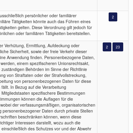
schließlich persönlicher oder familiärer
2
miliäre Tätigkeiten könnte auch das Führen eines
igkeiten gelten. Diese Verordnung gilt jedoch für
lichen oder familiären Tätigkeiten bereitstellen.
r Verhütung, Ermittlung, Aufdeckung oder
2
23
iche Sicherheit, sowie der freie Verkehr dieser
t keine Anwendung finden. Personenbezogene Daten,
 werden, einem spezifischeren Unionsrechtsakt,
 zuständigen Behörden im Sinne der Richtlinie
ng von Straftaten oder der Strafvollstreckung,
rarbeitung von personenbezogenen Daten für diese
ällt. In Bezug auf die Verarbeitung
 Mitgliedstaaten spezifischere Bestimmungen
timmungen können die Auflagen für die
 wobei der verfassungsmäßigen, organisatorischen
ung personenbezogener Daten durch private Stellen
vorschriften beschränken können, wenn diese
tiger Interessen darstellt, wozu auch die
n, einschließlich des Schutzes vor und der Abwehr