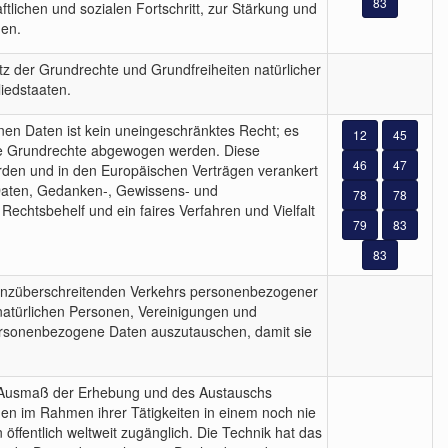
83
tlichen und sozialen Fortschritt, zur Stärkung und
gen.
z der Grundrechte und Grundfreiheiten natürlicher
iedstaaten.
en Daten ist kein uneingeschränktes Recht; es
12
45
ere Grundrechte abgewogen werden. Diese
46
47
urden und in den Europäischen Verträgen verankert
Daten, Gedanken-, Gewissens- und
78
78
Rechtsbehelf und ein faires Verfahren und Vielfalt
79
83
83
 grenzüberschreitenden Verkehrs personenbezogener
natürlichen Personen, Vereinigungen und
ersonenbezogene Daten auszutauschen, damit sie
s Ausmaß der Erhebung und des Austauschs
n im Rahmen ihrer Tätigkeiten in einem noch nie
entlich weltweit zugänglich. Die Technik hat das