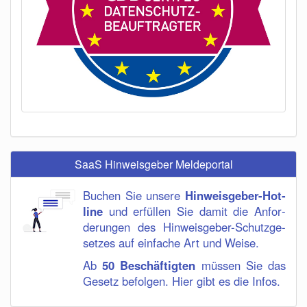
SaaS Hinweisgeber Meldeportal
Bu­chen Sie un­sere
Hin­weis­ge­ber-Hot­
line
und er­fül­len Sie damit die An­for­
der­ung­en des Hin­weis­ge­ber-Schutz­ge­
setzes auf einfache Art und Weise.
Ab
50 Beschäftigten
müssen Sie das
Gesetz befolgen. Hier gibt es die Infos.