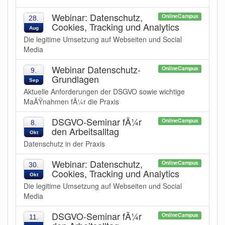
Webinar: Datenschutz,
OnlineCampus
28.
Cookies, Tracking und Analytics
Aug
Die legitime Umsetzung auf Webseiten und Social
Media
Webinar Datenschutz-
OnlineCampus
9.
Grundlagen
Sep
Aktuelle Anforderungen der DSGVO sowie wichtige
MaÃŸnahmen fÃ¼r die Praxis
DSGVO-Seminar fÃ¼r
OnlineCampus
8.
den Arbeitsalltag
Okt
Datenschutz in der Praxis
Webinar: Datenschutz,
OnlineCampus
30.
Cookies, Tracking und Analytics
Okt
Die legitime Umsetzung auf Webseiten und Social
Media
DSGVO-Seminar fÃ¼r
OnlineCampus
11.