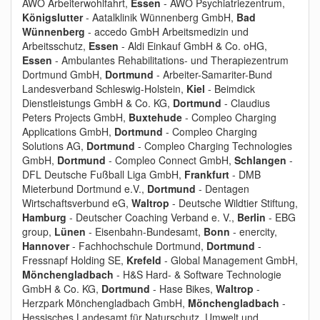
AWO Arbeiterwohlfahrt,
Essen
- AWO Psychiatriezentrum,
Königslutter
- Aatalklinik Wünnenberg GmbH,
Bad
Wünnenberg
- accedo GmbH Arbeitsmedizin und
Arbeitsschutz,
Essen
- Aldi Einkauf GmbH & Co. oHG,
Essen
- Ambulantes Rehabilitations- und Therapiezentrum
Dortmund GmbH,
Dortmund
- Arbeiter-Samariter-Bund
Landesverband Schleswig-Holstein,
Kiel
- Beimdick
Dienstleistungs GmbH & Co. KG,
Dortmund
- Claudius
Peters Projects GmbH,
Buxtehude
- Compleo Charging
Applications GmbH,
Dortmund
- Compleo Charging
Solutions AG,
Dortmund
- Compleo Charging Technologies
GmbH,
Dortmund
- Compleo Connect GmbH,
Schlangen
-
DFL Deutsche Fußball Liga GmbH,
Frankfurt
- DMB
Mieterbund Dortmund e.V.,
Dortmund
- Dentagen
Wirtschaftsverbund eG,
Waltrop
- Deutsche Wildtier Stiftung,
Hamburg
- Deutscher Coaching Verband e. V.,
Berlin
- EBG
group,
Lünen
- Eisenbahn-Bundesamt,
Bonn
- enercity,
Hannover
- Fachhochschule Dortmund,
Dortmund
-
Fressnapf Holding SE,
Krefeld
- Global Management GmbH,
Mönchengladbach
- H&S Hard- & Software Technologie
GmbH & Co. KG,
Dortmund
- Hase Bikes,
Waltrop
-
Herzpark Mönchengladbach GmbH,
Mönchengladbach
-
Hessisches Landesamt für Naturschutz, Umwelt und